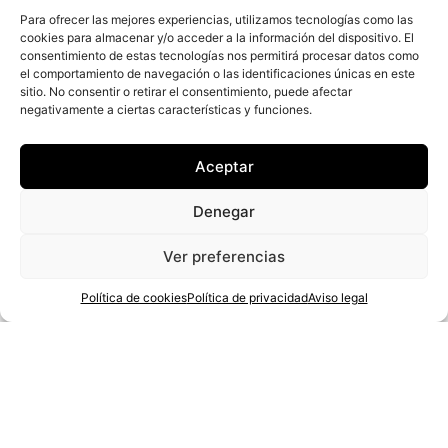
Para ofrecer las mejores experiencias, utilizamos tecnologías como las
cookies para almacenar y/o acceder a la información del dispositivo. El
consentimiento de estas tecnologías nos permitirá procesar datos como
el comportamiento de navegación o las identificaciones únicas en este
sitio. No consentir o retirar el consentimiento, puede afectar
negativamente a ciertas características y funciones.
Aceptar
Denegar
CONTACTO
PROYECTOS
Ver preferencias
91 574 96 97
ESTUDIO
GHARQUITECTURA@GMAIL.COM
INMOBILIARIOS
Política de cookies
Política de privacidad
Aviso legal
C/ PEZ AUSTRIAL 3 BAJO
CONTACTO
A 28007 MADRID
AVISO LEGAL
POLÍTICA DE PRIVACIDAD
POLÍTICA DE COOKIES
ACCESIBILIDAD