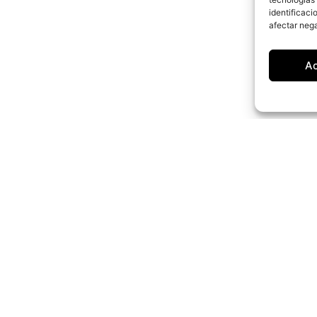
identificaci
afectar nega
A